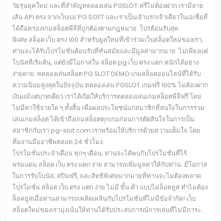
วัยรุ่นยุคใหม่ และที่สำคัญทดลองเล่น PGSLOT ฟรีไม่ต้องฝาก เรามีลาย
เส้น API ตรง จากเว็บแม่ PG SOFT และเราเป็นเจ้าแรกเจ้าเดียวในเอเชียที่
ได้ถือครองเกมสล็อตพีจีที่ถูกต้องตามกฎหมาย. โปรต้อนรับสุด
พิเศษ สล็อต เว็บ ตรง 100 สำหรับยูสใหม่ที่เข้าร่วมเว็บสล็อตใหม่ของเรา,
ท่านจะได้รับโปรโมชั่นต้อนรับที่ทันสมัยและมีมูลค่ามากมาย. ไม่เพียงแค่
โบนัสที่เริ่มต้น, แต่ยังมีโอกาสใน สล็อต pg เว็บ ตรง แตก หนักได้อย่าง
ง่ายดาย. ทดลองเล่นสล็อต PG SLOT DEMO เกมสล็อตออนไลน์ที่ได้รับ
ความนิยมสูงสุดในปัจจุบัน ทดลองเล่น PGSLOT เกมฟรี 100% ไม่ต้องฝาก
เงินแม้แต่บาทเดียว เราได้เปิดให้บริการทดลองเล่นเกมสล็อตพีจีฟรี โดย
ไม่มีค่าใช้จ่ายใด ๆ ทั้งสิ้น เพื่อผลประโยชน์แก่สมาชิกที่สนใจในการร่วม
เล่นเกมสล็อต ได้เข้าถึงเกมสล็อตทุกเกมก่อนการตัดสินใจในการเป็น
สมาชิกกับเรา pg-slot.com เราพร้อมให้บริการด้วยความเต็มใจ โดย
ทีมงานมืออาชีพตลอด 24 ชั่วโมง.
โปรโมชั่นประจำเดือน ทุกๆ เดือน, ท่านจะได้พบกับโปรโมชั่นที่ไร้
พรมแดน สล็อต เว็บ ตรง แตก ง่าย สามารถเพิ่มมูลค่าให้กับท่าน. มีโอกาส
ในการรับโบนัส, สปินฟรี, และสิทธิพิเศษมากมายที่ท่านจะไม่ต้องพลาด.
โปรโมชั่น สล็อต เว็บ ตรง แตก ง่าย ไม่มี ขั้น ต่ำ แบบไม่ล็อคยูส ทำไมต้อง
ล็อคยูสเมื่อท่านสามารถเพลิดเพลินกับโปรโมชั่นที่ไม่มีข้อจำกัด! เว็บ
สล็อตใหม่ของเรามุ่งเน้นให้ท่านได้รับประสบการณ์การเล่นที่ไม่มีภาระ.