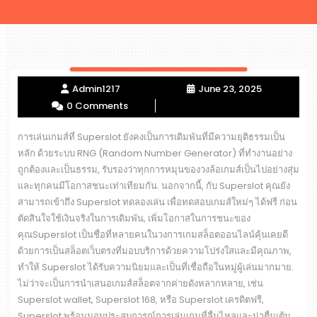
Admin1217
June 23, 2025
0 Comments
การเล่นเกมส์ที่ Superslot ยังคงเป็นการเดิมพันที่มีความยุติธรรมเป็น
หลัก ด้วยระบบ RNG (Random Number Generator) ที่ทำงานอย่าง
ถูกต้องและเป็นธรรม, รับรองว่าทุกการหมุนของวงล้อเกมส์เป็นไปอย่างสุ่ม
และทุกคนมีโอกาสชนะเท่าเทียมกัน. นอกจากนี้, กับ Superslot คุณยัง
สามารถเข้าถึง Superslot ทดลองเล่น เพื่อทดสอบเกมส์ใหม่ๆ ได้ฟรี ก่อน
ตัดสินใจใช้เงินจริงในการเดิมพัน, เพิ่มโอกาสในการชนะของ
คุณSuperslot เป็นชื่อที่หลายคนในวงการเกมสล็อตออนไลน์คุ้นเคยดี
ด้วยการเป็นสล็อตเว็บตรงที่มอบบริการด้วยความโปร่งใสและมีคุณภาพ,
ทำให้ Superslot ได้รับความนิยมและเป็นที่เชื่อถือในหมู่ผู้เล่นมากมาย.
ไม่ว่าจะเป็นการนำเสนอเกมส์สล็อตจากค่ายดังหลากหลาย, เช่น
Superslot wallet, Superslot 168, หรือ Superslot เครดิตฟรี,
Superslot พร้อมมอบประสบการณ์การเล่นเกมที่ลื่นไหลและน่าตื่นเต้น