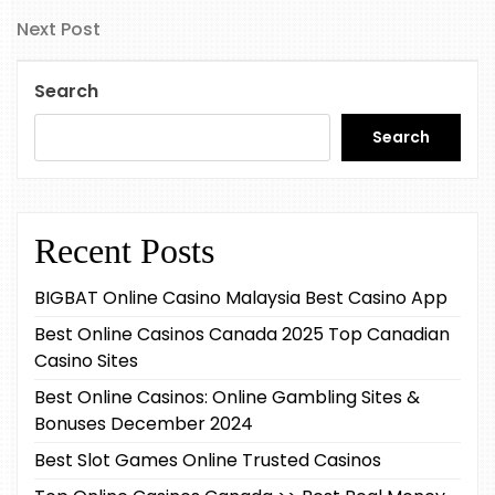
Post
navigation
Next
Next Post
Post
Search
Search
Recent Posts
BIGBAT Online Casino Malaysia Best Casino App
Best Online Casinos Canada 2025 Top Canadian
Casino Sites
Best Online Casinos: Online Gambling Sites &
Bonuses December 2024
Best Slot Games Online Trusted Casinos