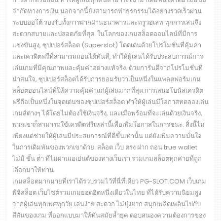
จำกัดทางการเงิน นอกจากนี้ยังสามารถทำธุรกรรมได้อย่างรวดเร็วผ่าน
ระบบออโต้ รองรับทั้งการฝากผ่านธนาคารและทรูวอเลท ทุกการเล่นจึง
สะดวกสบายและปลอดภัยที่สุด. ในโลกของเกมสล็อตออนไลน์ที่มีการ
แข่งขันสูง, ซุปเปอร์สล็อต (Superslot) โดดเด่นด้วยโปรโมชั่นที่คุ้มค่า
และเครดิตฟรีที่สามารถถอนได้ทันที, ทำให้ผู้เล่นได้รับประสบการณ์การ
เล่นเกมที่มีคุณภาพและคุ้มค่าอย่างแท้จริง. ด้วยการันตีจากโปรโมชั่นที่
น่าสนใจ, ซุปเปอร์สล็อตได้รับการยอมรับว่าเป็นหนึ่งในแพลตฟอร์มเกม
สล็อตออนไลน์ที่ให้ความคุ้มค่าแก่ผู้เล่นมากที่สุด.การเสนอโบนัสเครดิต
ฟรีถือเป็นหนึ่งในจุดเด่นของซุปเปอร์สล็อต ทำให้ผู้เล่นมีโอกาสทดลองเล่น
เกมส์ต่างๆ ได้โดยไม่ต้องใช้เงินจริง, และเมื่อพร้อมที่จะเล่นด้วยเงินจริง,
พวกเขาก็สามารถใช้เครดิตฟรีเหล่านี้เพื่อเพิ่มโอกาสในการชนะ. สิ่งนี้ไม่
เพียงแต่ช่วยให้ผู้เล่นมีประสบการณ์ที่ดีขึ้นเท่านั้น แต่ยังเพิ่มความมั่นใจ
ในการเดิมพันของพวกเขาด้วย. สล็อต เว็บ ตรง ฝาก ถอน true wallet
ไม่มี ขั้น ต่ํา ที่ไม่ผ่านเอเย่นต์ของทางเว็บเรา รวมเกมสล็อตทุกค่ายที่ถูก
เลือกมาให้ท่าน.
เกมสล็อตมากมายที่เราได้รวบรวมไว้ที่นี่ที่เดียว PG-SLOT.COM เว็บเกม
พีจีสล็อต เว็บไซต์รวมเกมยอดฮิตหนึ่งเดียวในไทย ที่ได้รับความนิยมสูง
จากผู้เล่นทุกเพศทุกวัย เล่นง่าย สะดวก ไม่ยุ่งยาก สนุกเพลิดเพลินไปกับ
สีสันของเกม ที่ออกแบบมาให้ทันสมัยล้ำยุค ตอบสนองความต้องการของ