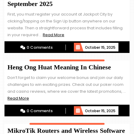
September 2025
First, you must register your account at Jackpot City by
clicking/tapping on the Sign Up button anywhere on our
website. Then a straightforward process that includes filling
Read
in your required ...
Read More
More
0 Comments
October 15, 2025
Heng Ong Huat Meaning In Chinese
Don’t forget to claim your welcome bonus and join our daily
challenges to win exciting prizes. Check out our poker room
and casino reviews, where we cover the latest promotions, ...
Read
Read More
More
0 Comments
October 15, 2025
MikroTik Routers and Wireless Software