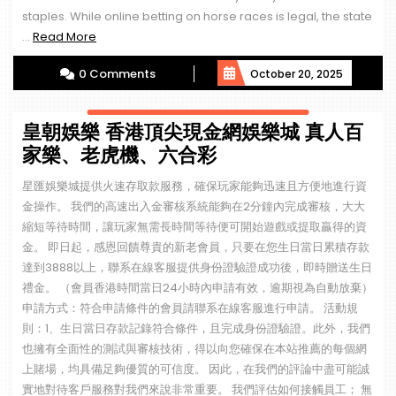
staples. While online betting on horse races is legal, the state
Read
...
Read More
More
0 Comments
October 20, 2025
皇朝娛樂 香港頂尖現金網娛樂城 真人百
家樂、老虎機、六合彩
星匯娛樂城提供火速存取款服務，確保玩家能夠迅速且方便地進行資
金操作。 我們的高速出入金審核系統能夠在2分鐘內完成審核，大大
縮短等待時間，讓玩家無需長時間等待便可開始遊戲或提取贏得的資
金。 即日起，感恩回饋尊貴的新老會員，只要在您生日當日累積存款
達到3888以上，聯系在線客服提供身份證驗證成功後，即時贈送生日
禮金。 （會員香港時間當日24小時內申請有效，逾期視為自動放棄）
申請方式：符合申請條件的會員請聯系在線客服進行申請。 活動規
則：1、生日當日存款記錄符合條件，且完成身份證驗證。此外，我們
也擁有全面性的測試與審核技術，得以向您確保在本站推薦的每個網
上賭場，均具備足夠優質的可信度。 因此，在我們的評論中盡可能誠
實地對待客戶服務對我們來說非常重要。 我們評估如何接觸員工； 無