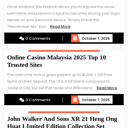
Once enabled, this feature allows you to bypass the usual
username and password input by securely storing your login
details on your personal device. Simply check the
Read
“Remember Me” box ...
Read More
More
0 Comments
October 7, 2025
Online Casino Malaysia 2025 Top 10
Trusted Sites
The welcome bonus gives players up to $1,000 + 100 Free
Spins on their deposit. The UI is a bit bland compared to
Read
Jackpot City, but set that aside and 888casino ...
Read More
More
0 Comments
October 7, 2025
John Walker And Sons XR 21 Heng Ong
Huat LImited Edition Collection Set