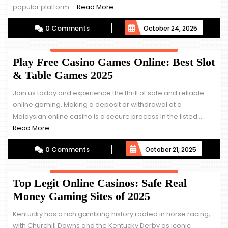
Read
popular platform ...
Read More
More
0 Comments
October 24, 2025
Play Free Casino Games Online: Best Slot
& Table Games 2025
Join us today and experience the thrill of safe and reliable
online gaming. Making a deposit or withdrawal at a
Malaysian online casino is a secure process in the listed ...
Read
Read More
More
0 Comments
October 21, 2025
Top Legit Online Casinos: Safe Real
Money Gaming Sites of 2025
Kentucky has a rich gambling history rooted in horse racing,
with Churchill Downs and the Kentucky Derby as iconic